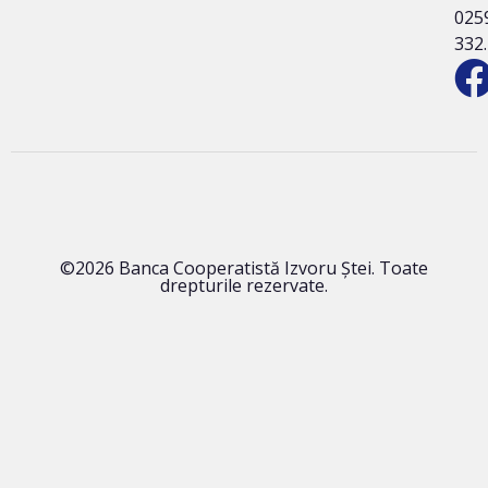
025
332
©2026 Banca Cooperatistă Izvoru Ștei. Toate
drepturile rezervate.