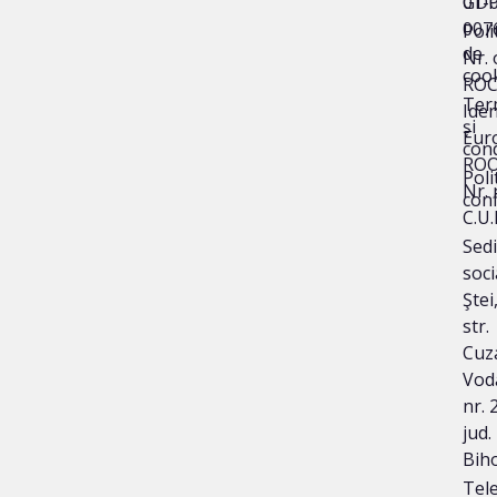
01-
GD
007
Poli
de
Nr. 
coo
ROC
Ter
Iden
și
Eur
cond
ROO
Poli
Nr. 
conf
C.U.
Sedi
soci
Ştei
str.
Cuz
Vod
nr. 2
jud.
Bih
Tele