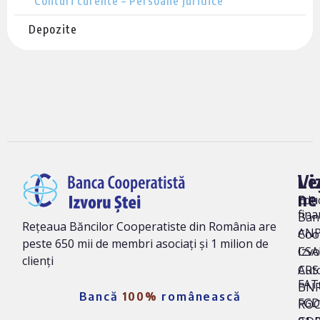
Conturi curente – Persoane juridice
Depozite
Vi
Le
ne
Edu
fina
Ban
Rețeaua Băncilor Cooperatiste din România are
AN
Coo
peste 650 mii de membri asociați și 1 milion de
Izvo
CSA
clienți
Auto
CRS 
FAT
BNR
Bancă
100%
românească
FG
ROC