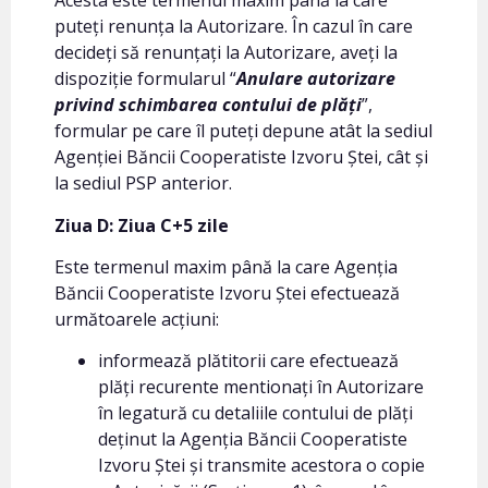
Acesta este termenul maxim până la care
puteți renunța la Autorizare. În cazul în care
decideți să renunțați la Autorizare, aveți la
dispoziție formularul “
Anulare autorizare
privind schimbarea contului de plăți
”,
formular pe care îl puteți depune atât la sediul
Agenției Băncii Cooperatiste Izvoru Ștei, cât și
la sediul PSP anterior.
Ziua D: Ziua C+5 zile
Este termenul maxim până la care Agenția
Băncii Cooperatiste Izvoru Ștei efectuează
următoarele acțiuni:
informează plătitorii care efectuează
plăți recurente mentionați în Autorizare
în legatură cu detaliile contului de plăți
deținut la Agenția Băncii Cooperatiste
Izvoru Ștei și transmite acestora o copie