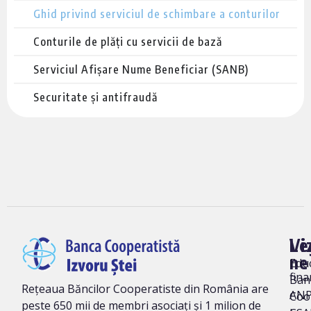
Ghid privind serviciul de schimbare a conturilor
Conturile de plăți cu servicii de bază
Serviciul Afișare Nume Beneficiar (SANB)
Securitate și antifraudă
Vi
Le
ne
Edu
fina
Ban
Rețeaua Băncilor Cooperatiste din România are
AN
Coo
peste 650 mii de membri asociați și 1 milion de