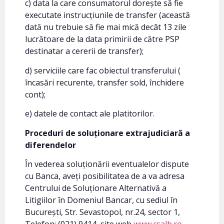
c) data la care consumatorul dorește să fie
executate instrucțiunile de transfer (această
dată nu trebuie să fie mai mică decât 13 zile
lucrătoare de la data primirii de către PSP
destinatar a cererii de transfer);
d) serviciile care fac obiectul transferului (
încasări recurente, transfer sold, închidere
cont);
e) datele de contact ale platitorilor.
Proceduri de soluționare extrajudiciară a
diferendelor
În vederea soluționării eventualelor dispute
cu Banca, aveți posibilitatea de a va adresa
Centrului de Soluționare Alternativă a
Litigiilor în Domeniul Bancar, cu sediul în
București, Str. Sevastopol, nr.24, sector 1,
Telefon: (021) 9414, site web
www.csalb.ro
.