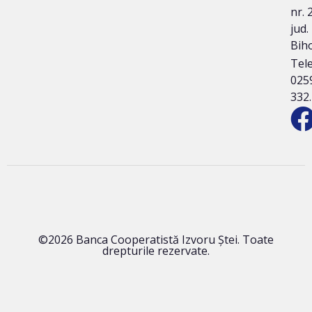
nr. 2
jud.
Bih
Tele
025
332
©2026 Banca Cooperatistă Izvoru Ștei. Toate
drepturile rezervate.