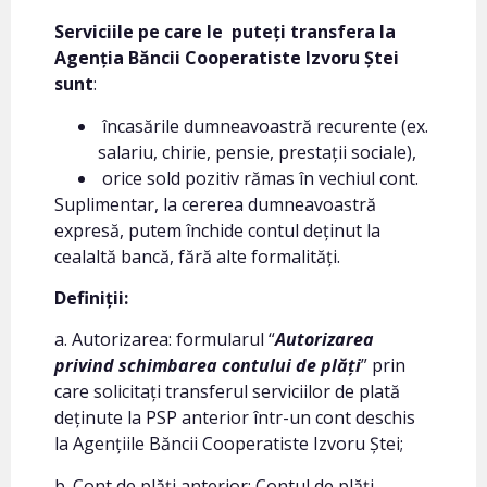
Serviciile pe care le puteți transfera la
Agenția Băncii Cooperatiste Izvoru Ștei
sunt
:
încasările dumneavoastră recurente (ex.
salariu, chirie, pensie, prestații sociale),
orice sold pozitiv rămas în vechiul cont.
Suplimentar, la cererea dumneavoastră
expresă, putem închide contul deținut la
cealaltă bancă, fără alte formalități.
Definiții:
a. Autorizarea: formularul “
Autorizarea
privind schimbarea contului de plăți
” prin
care solicitați transferul serviciilor de plată
deținute la PSP anterior într-un cont deschis
la Agențiile Băncii Cooperatiste Izvoru Ștei;
b. Cont de plăți anterior: Contul de plăți