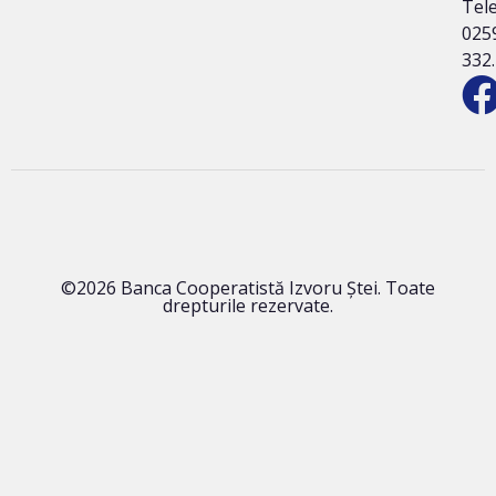
Tele
025
332
©2026 Banca Cooperatistă Izvoru Ștei. Toate
drepturile rezervate.