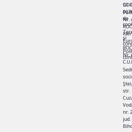
01-
GD
007
Poli
de
Nr. 
coo
ROC
Ter
Iden
și
Eur
cond
ROO
Poli
Nr. 
conf
C.U.
Sedi
soci
Ştei
str.
Cuz
Vod
nr. 2
jud.
Bih