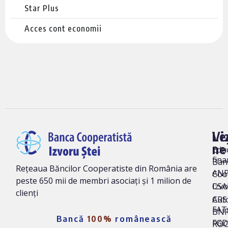
Star Plus
Acces cont economii
Vi
Le
ne
Edu
fina
Ban
Rețeaua Băncilor Cooperatiste din România are
AN
Coo
peste 650 mii de membri asociați și 1 milion de
Izvo
CSA
clienți
Auto
CRS 
FAT
BNR
Bancă
100%
românească
FG
ROC