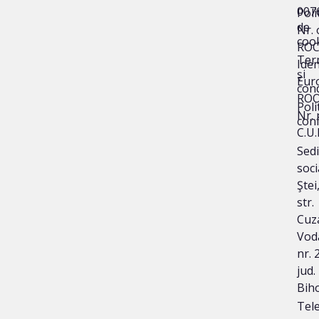
007
Poli
de
Nr. 
coo
ROC
Ter
Iden
și
Eur
cond
ROO
Poli
Nr. 
conf
C.U.
Sedi
soci
Ştei
str.
Cuz
Vod
nr. 2
jud.
Bih
Tele