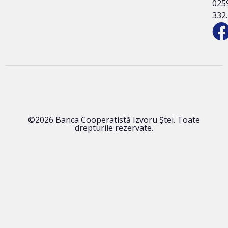
025
332
©2026 Banca Cooperatistă Izvoru Ștei. Toate
drepturile rezervate.