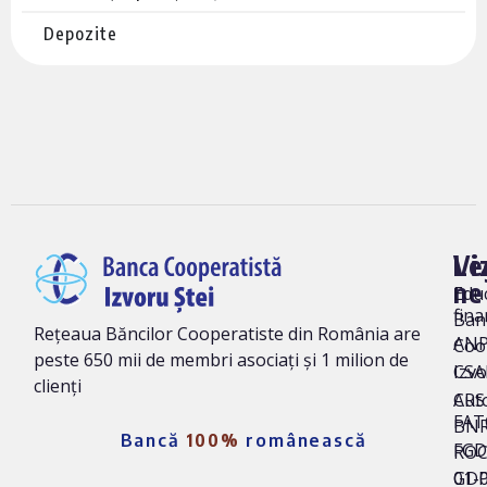
Depozite
Vi
Le
ne
Edu
fina
Ban
Rețeaua Băncilor Cooperatiste din România are
AN
Coo
peste 650 mii de membri asociați și 1 milion de
Izvo
CSA
clienți
Auto
CRS 
FAT
BNR
Bancă
100%
românească
FG
ROC
01-
GD