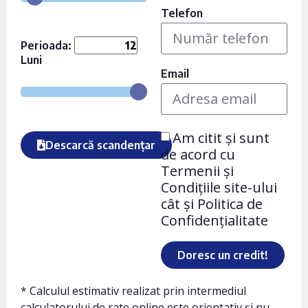
Telefon
Perioada:
Luni
Email
Am citit și sunt
Descarcă scandențar
de acord cu
Termenii și
Condițiile site-ului
cât și Politica de
Confidențialitate
Doresc un credit!
* Calculul estimativ realizat prin intermediul
calculatorului de rate online este orientativ și nu