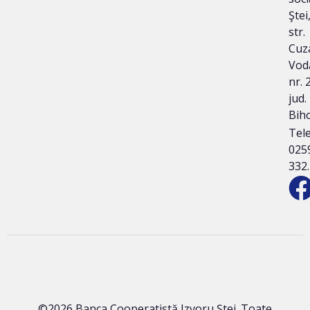
Ştei
str.
Cuz
Vod
nr. 2
jud.
Bih
Tele
025
332
©2026 Banca Cooperatistă Izvoru Ștei. Toate