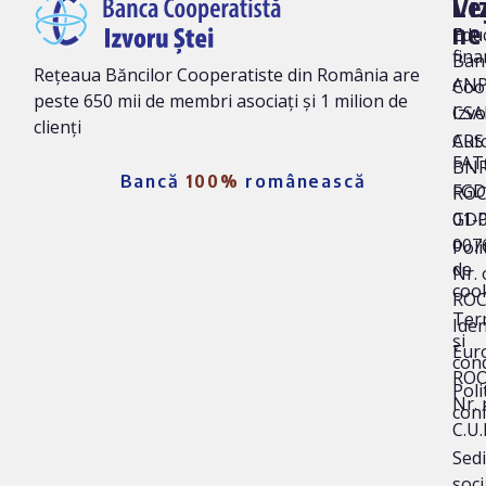
Vi
Le
ne
Edu
fina
Ban
Rețeaua Băncilor Cooperatiste din România are
AN
Coo
peste 650 mii de membri asociați și 1 milion de
Izvo
CSA
clienți
Auto
CRS 
FAT
BNR
Bancă
100%
românească
FG
ROC
01-
GD
007
Poli
de
Nr. 
coo
ROC
Ter
Iden
și
Eur
cond
ROO
Poli
Nr. 
conf
C.U.
Sedi
soci